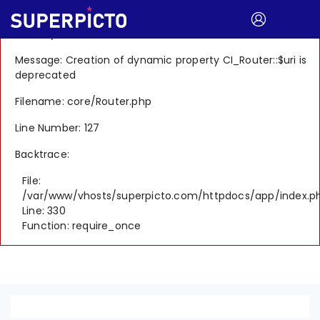
A PHP Error was encountered
Severity: 8192
Message: Creation of dynamic property CI_Router::$uri is
deprecated
Filename: core/Router.php
Line Number: 127
Backtrace:
File:
/var/www/vhosts/superpicto.com/httpdocs/app/index.p
Line: 330
Function: require_once