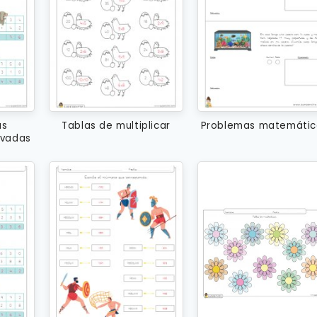
as
Tablas de multiplicar
Problemas matemátic
evadas
fras