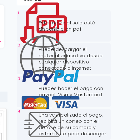
1
n
Este material solo está
disponible en pdf
o
2
Puede descargar el
material educativo desde
cualquier dispositivo
conectado a internet
3
Puedes hacer el pago con
paypal, Visa y Mastercard
4
Una vez realizado el pago,
recibirá un correo con el
detalle de su compra y
estará listo para descargar.