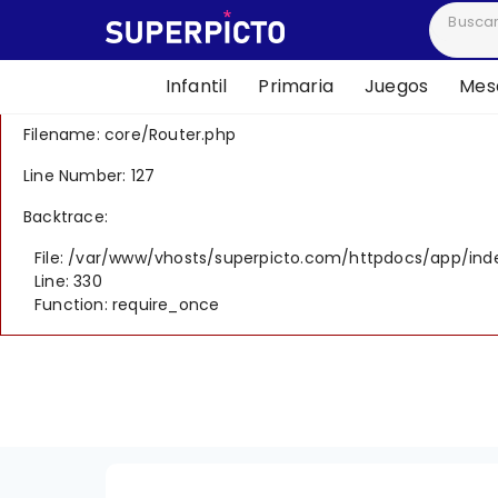
A PHP Error was encountered
Severity: 8192
Infantil
Primaria
Juegos
Mesa
Message: Creation of dynamic property CI_Router::$uri is 
Filename: core/Router.php
Line Number: 127
Backtrace:
File: /var/www/vhosts/superpicto.com/httpdocs/app/ind
Line: 330
Function: require_once