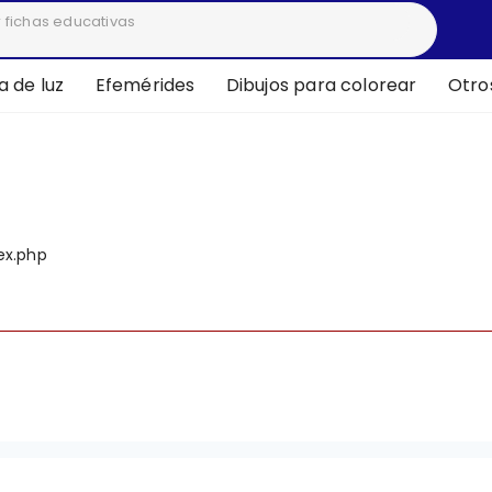
 de luz
Efemérides
Dibujos para colorear
Otro
deprecated
ex.php