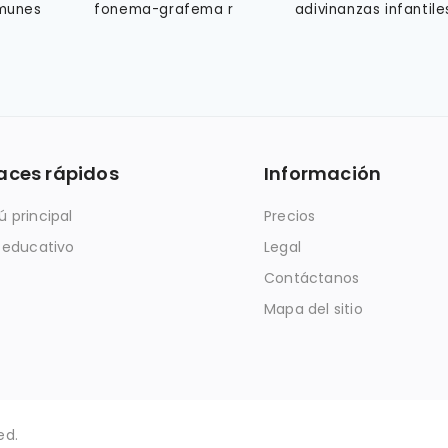
omunes
fonema-grafema r
adivinanzas infantile
(dibujar)
aces rápidos
Información
 principal
Precios
 educativo
Legal
Contáctanos
Mapa del sitio
ed.