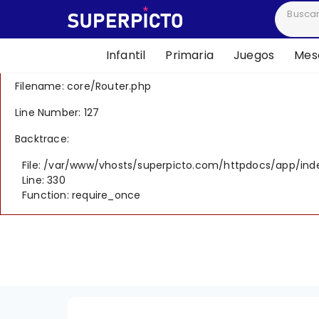
A PHP Error was encountered
Severity: 8192
Infantil
Primaria
Juegos
Mesa
Message: Creation of dynamic property CI_Router::$uri is 
Filename: core/Router.php
Line Number: 127
Backtrace:
File: /var/www/vhosts/superpicto.com/httpdocs/app/ind
Line: 330
Function: require_once