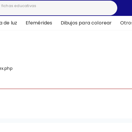
 de luz
Efemérides
Dibujos para colorear
Otro
deprecated
ex.php