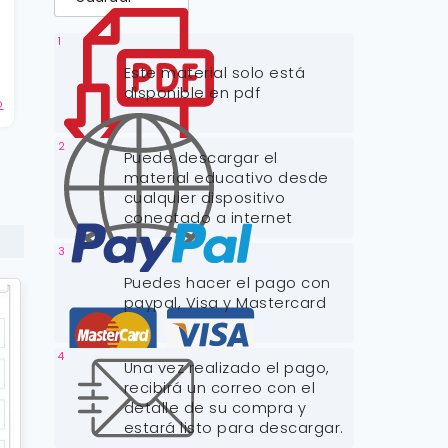
1
Este material solo está
disponible en pdf
o
2
Puede descargar el
material educativo desde
cualquier dispositivo
conectado a internet
3
Puedes hacer el pago con
paypal, Visa y Mastercard
4
Una vez realizado el pago,
recibirá un correo con el
detalle de su compra y
estará listo para descargar.