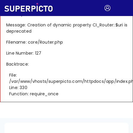
A PHP Error was encountered
Severity: 8192
Message: Creation of dynamic property CI_Router::$uri is
deprecated
Filename: core/Router.php
Line Number: 127
Backtrace:
File:
/var/www/vhosts/superpicto.com/httpdocs/app/index.p
Line: 330
Function: require_once