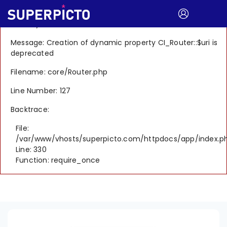
A PHP Error was encountered
Severity: 8192
Message: Creation of dynamic property CI_Router::$uri is
deprecated
Filename: core/Router.php
Line Number: 127
Backtrace:
File:
/var/www/vhosts/superpicto.com/httpdocs/app/index.p
Line: 330
Function: require_once