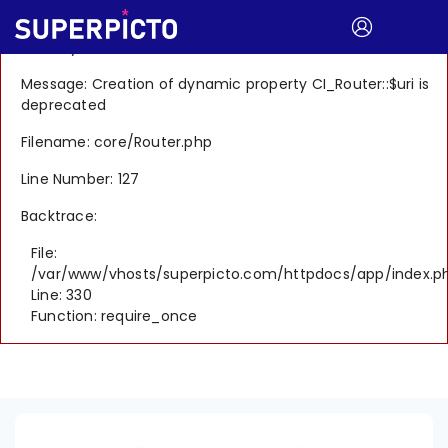
A PHP Error was encountered
Severity: 8192
Message: Creation of dynamic property CI_Router::$uri is
deprecated
Filename: core/Router.php
Line Number: 127
Backtrace:
File:
/var/www/vhosts/superpicto.com/httpdocs/app/index.p
Line: 330
Function: require_once