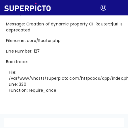
A PHP Error was encountered
Severity: 8192
Message: Creation of dynamic property CI_Router::$uri is
deprecated
Filename: core/Router.php
Line Number: 127
Backtrace:
File:
/var/www/vhosts/superpicto.com/httpdocs/app/index.p
Line: 330
Function: require_once