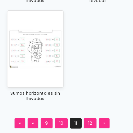
llevadas
llevadas
Sumas horizontales sin
llevadas
«
«
9
10
11
12
»