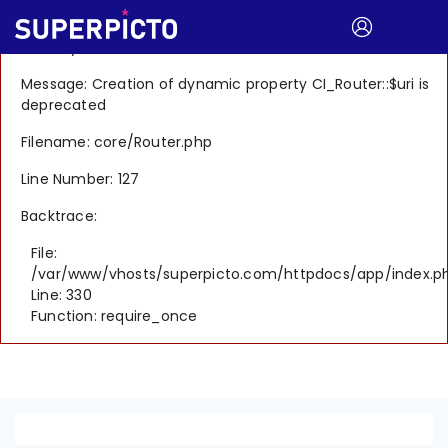
A PHP Error was encountered
Severity: 8192
Message: Creation of dynamic property CI_Router::$uri is
deprecated
Filename: core/Router.php
Line Number: 127
Backtrace:
File:
/var/www/vhosts/superpicto.com/httpdocs/app/index.p
Line: 330
Function: require_once