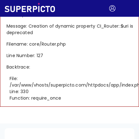
A PHP Error was encountered
Severity: 8192
Message: Creation of dynamic property CI_Router::$uri is
deprecated
Filename: core/Router.php
Line Number: 127
Backtrace:
File:
/var/www/vhosts/superpicto.com/httpdocs/app/index.p
Line: 330
Function: require_once