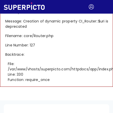
A PHP Error was encountered
Severity: 8192
Message: Creation of dynamic property CI_Router::$uri is
deprecated
Filename: core/Router.php
Line Number: 127
Backtrace:
File:
/var/www/vhosts/superpicto.com/httpdocs/app/index.p
Line: 330
Function: require_once