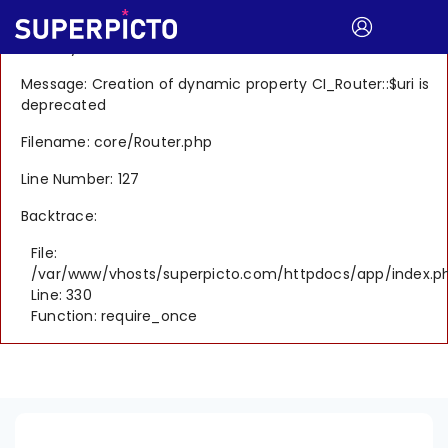
A PHP Error was encountered
Severity: 8192
Message: Creation of dynamic property CI_Router::$uri is
deprecated
Filename: core/Router.php
Line Number: 127
Backtrace:
File:
/var/www/vhosts/superpicto.com/httpdocs/app/index.p
Line: 330
Function: require_once