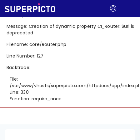
A PHP Error was encountered
Severity: 8192
Message: Creation of dynamic property CI_Router::$uri is
deprecated
Filename: core/Router.php
Line Number: 127
Backtrace:
File:
/var/www/vhosts/superpicto.com/httpdocs/app/index.p
Line: 330
Function: require_once