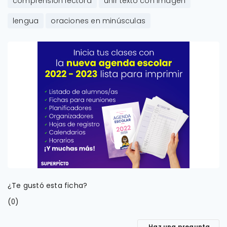
comprensión lectora
unir texto con imagen
lengua
oraciones en minúsculas
¿Te gustó esta ficha?
(
)
0
Haz una pregunta