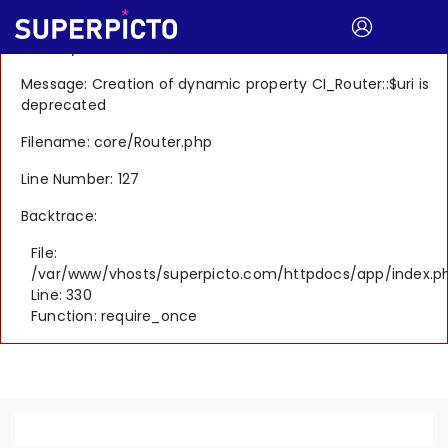
A PHP Error was encountered
Severity: 8192
Message: Creation of dynamic property CI_Router::$uri is
deprecated
Filename: core/Router.php
Line Number: 127
Backtrace:
File:
/var/www/vhosts/superpicto.com/httpdocs/app/index.p
Line: 330
Function: require_once