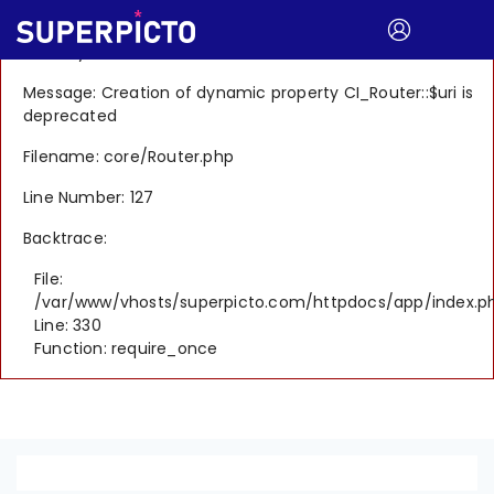
A PHP Error was encountered
Severity: 8192
Message: Creation of dynamic property CI_Router::$uri is
deprecated
Filename: core/Router.php
Line Number: 127
Backtrace:
File:
/var/www/vhosts/superpicto.com/httpdocs/app/index.p
Line: 330
Function: require_once