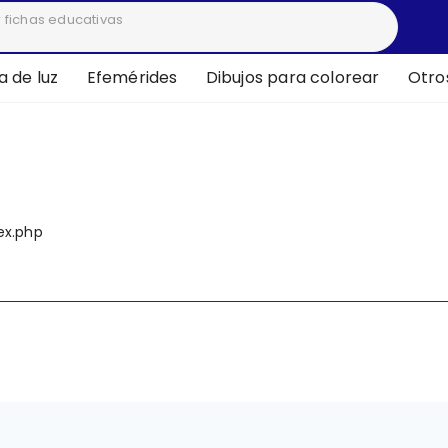
 de luz
Efemérides
Dibujos para colorear
Otro
deprecated
ex.php