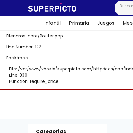
A PHP Error was encountered
Severity: 8192
Infantil
Primaria
Juegos
Mesa
Message: Creation of dynamic property CI_Router::$uri is 
Filename: core/Router.php
Line Number: 127
Backtrace:
File: /var/www/vhosts/superpicto.com/httpdocs/app/ind
Line: 330
Function: require_once
Categorías