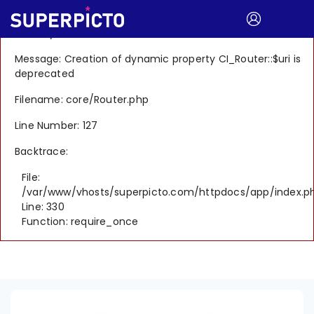
A PHP Error was encountered
Severity: 8192
Message: Creation of dynamic property CI_Router::$uri is
deprecated
Filename: core/Router.php
Line Number: 127
Backtrace:
File:
/var/www/vhosts/superpicto.com/httpdocs/app/index.p
Line: 330
Function: require_once