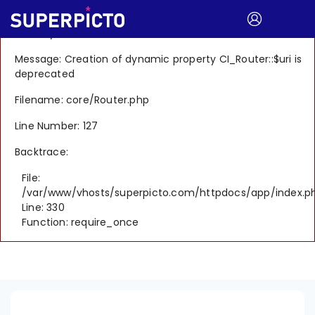
A PHP Error was encountered
Severity: 8192
Message: Creation of dynamic property CI_Router::$uri is
deprecated
Filename: core/Router.php
Line Number: 127
Backtrace:
File:
/var/www/vhosts/superpicto.com/httpdocs/app/index.p
Line: 330
Function: require_once