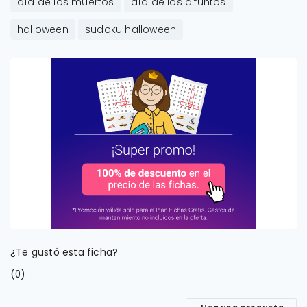
día de los muertos
día de los difuntos
halloween
sudoku halloween
¿Te gustó esta ficha?
(
)
0