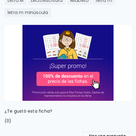
Letra M
Lectoescritura
Alfabeto
letra m
letra m minúscula
¿Te gustó esta ficha?
(
)
0
Haz una pregunta