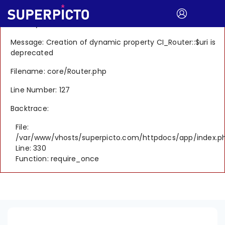
A PHP Error was encountered
Severity: 8192
Message: Creation of dynamic property CI_Router::$uri is
deprecated
Filename: core/Router.php
Line Number: 127
Backtrace:
File:
/var/www/vhosts/superpicto.com/httpdocs/app/index.p
Line: 330
Function: require_once