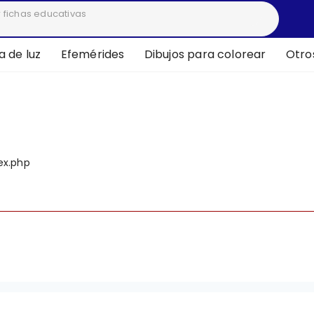
 de luz
Efemérides
Dibujos para colorear
Otro
deprecated
ex.php