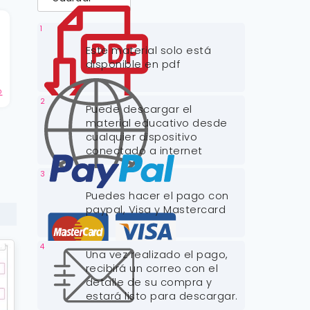
a
1
Este material solo está
disponible en pdf
o
2
Puede descargar el
material educativo desde
cualquier dispositivo
conectado a internet
3
Puedes hacer el pago con
paypal, Visa y Mastercard
4
Una vez realizado el pago,
recibirá un correo con el
detalle de su compra y
estará listo para descargar.