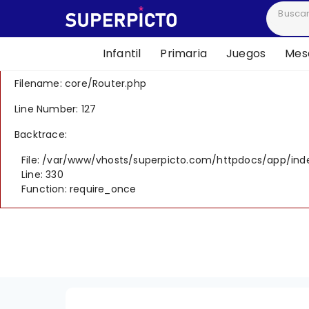
A PHP Error was encountered
Severity: 8192
Infantil
Primaria
Juegos
Mesa
Message: Creation of dynamic property CI_Router::$uri is 
Filename: core/Router.php
Line Number: 127
Backtrace:
File: /var/www/vhosts/superpicto.com/httpdocs/app/ind
Line: 330
Function: require_once