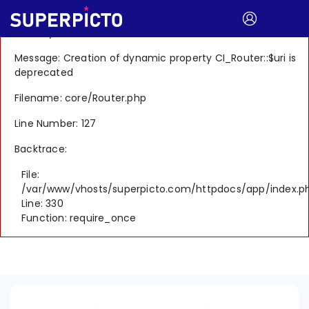
A PHP Error was encountered
Severity: 8192
Message: Creation of dynamic property CI_Router::$uri is
deprecated
Filename: core/Router.php
Line Number: 127
Backtrace:
File:
/var/www/vhosts/superpicto.com/httpdocs/app/index.p
Line: 330
Function: require_once