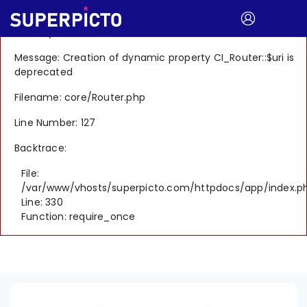
A PHP Error was encountered
Severity: 8192
Message: Creation of dynamic property CI_Router::$uri is
deprecated
Filename: core/Router.php
Line Number: 127
Backtrace:
File:
/var/www/vhosts/superpicto.com/httpdocs/app/index.p
Line: 330
Function: require_once