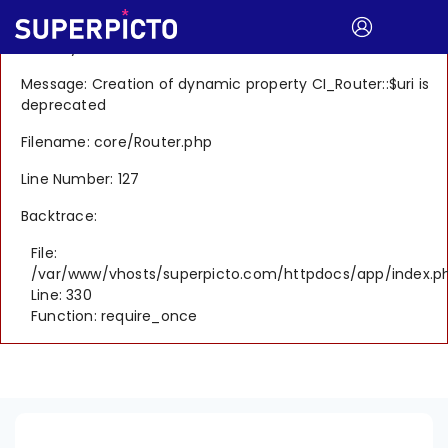
A PHP Error was encountered
Severity: 8192
Message: Creation of dynamic property CI_Router::$uri is
deprecated
Filename: core/Router.php
Line Number: 127
Backtrace:
File:
/var/www/vhosts/superpicto.com/httpdocs/app/index.p
Line: 330
Function: require_once