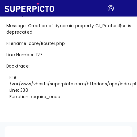
A PHP Error was encountered
Severity: 8192
Message: Creation of dynamic property CI_Router::$uri is
deprecated
Filename: core/Router.php
Line Number: 127
Backtrace:
File:
/var/www/vhosts/superpicto.com/httpdocs/app/index.p
Line: 330
Function: require_once